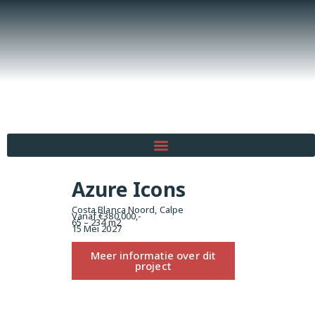
Azure Icons
Costa Blanca Noord, Calpe
Vanaf €380.000,-
65 – 234 m2
15 Mei 2027
Meer informatie over dit
project