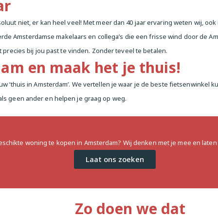
ar
luut niet, er kan heel veel! Met meer dan 40 jaar ervaring weten wij, ook 
terde Amsterdamse makelaars en collega’s die een frisse wind door de 
at precies bij jou past te vinden. Zonder teveel te betalen.
am en maak het je thuis!
uw ‘thuis in Amsterdam’. We vertellen je waar je de beste fietsenwinkel ku
als geen ander en helpen je graag op weg.
geschikte woning te kopen in Amsterdam? Wij denken met je mee en laten 
Laat ons zoeken
Zo doen we dat