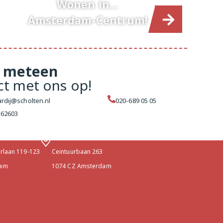
Wonen in…
Amsterdam-Centrum!
meteen
ct met ons op!
rdij@scholten.nl
020-689 05 05
162603
ens
terdam West
Makelaar Amsterdam Centrum
erlaan 119-123
Ceintuurbaan 263
dam
1074 CZ Amsterdam