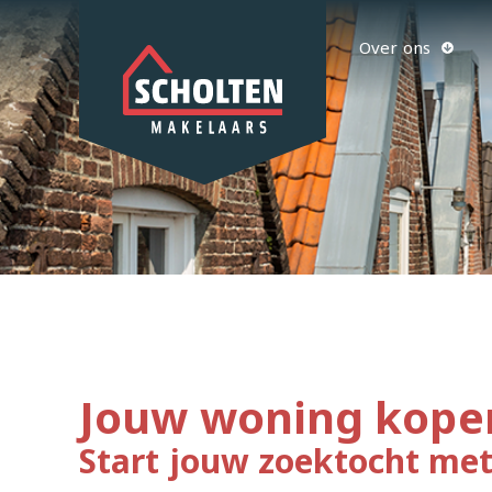
Over ons
Jouw woning kope
Start jouw zoektocht met