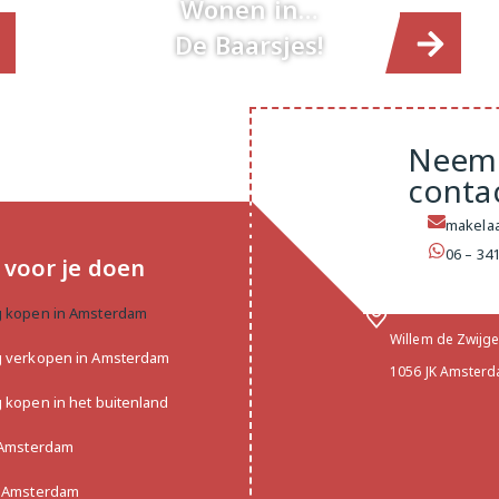
Wonen in…
De Baarsjes!
Neem
conta
makelaa
06 – 34
voor je doen
Adresgegev
Makelaar Ams
g kopen in Amsterdam
Willem de Zwijg
g verkopen in Amsterdam
1056 JK Amster
 kopen in het buitenland
 Amsterdam
n Amsterdam