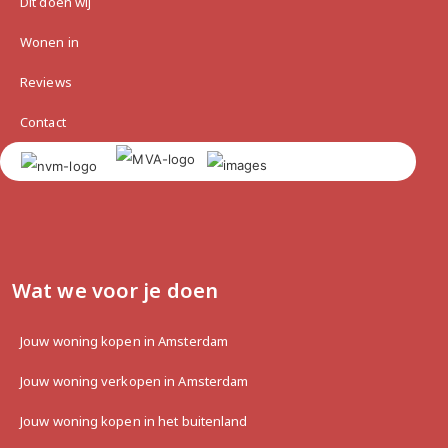
Dit doen wij
-WTW system present, gas-fired.

-Central heating boiler: Intergas Kombi Kompakt HR 
Wonen in
22 from 2006.

-Private parking space

Reviews
-Service costs: €199.29 per month (including 
Contact
parking space)

-Stunning view
Wat we voor je doen
Jouw woning kopen in Amsterdam
Jouw woning verkopen in Amsterdam
Jouw woning kopen in het buitenland