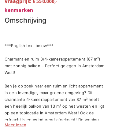
Vraagprijs: € 550.000,-
kenmerken
Omschrijving
***English text below***

Charmant en ruim 3/4-kamerappartement (87 m²) 
met zonnig balkon – Perfect gelegen in Amsterdam 
West!

Ben je op zoek naar een ruim en licht appartement 
in een levendige, maar groene omgeving? Dit 
charmante 4-kamerappartement van 87 m² heeft 
een heerlijk balkon van 13 m² op het westen en ligt 
op een toplocatie in Amsterdam West! Ook de 
erfpacht is eeuwigdurend afgekocht! De woning 
Meer lezen
heeft een eigen parkeerplaats en riante berging. 
