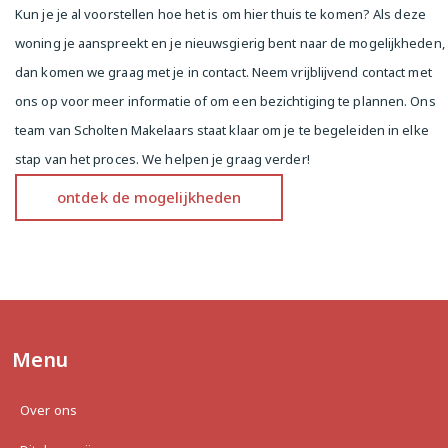
Kun je je al voorstellen hoe het is om hier thuis te komen? Als deze
You enter into a spacious hallway with a utility 
woning je aanspreekt en je nieuwsgierig bent naar de mogelijkheden,
closet and access to all rooms. The bright and 
spacious living room has large windows and direct 
dan komen we graag met je in contact. Neem vrijblijvend contact met
access to the west-facing balcony – perfect for 
ons op voor meer informatie of om een bezichtiging te plannen. Ons
enjoying the afternoon and evening sun! The 
team van Scholten Makelaars staat klaar om je te begeleiden in elke
kitchen is equipped with a standard kitchen unit. 
There are three bedrooms, a spacious bathroom 
stap van het proces. We helpen je graag verder!
with a shower, sink, and washing machine 
ontdek de mogelijkheden
connection, and a separate toilet with a small sink. 
The apartment features a mechanical ventilation 
system.

Key Features

-87 m² living space (NEN2580 certified)

-West-facing balcony (13 m²)

-Elevator in the building

Menu
-Located on the top floor (5th floor)

-Leasehold perpetually bought off

Over ons
-Energy label A

-Spacious storage room (12 m²)
