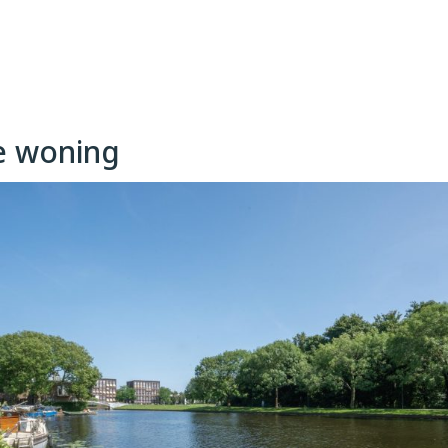
egen op het 
t zonsondergang 
 mogelijkheid voor 
e woning
zijde met voldoende 
etjes afgewerkt en 
tspots en 
rasmuspark, doe je je 
izza bij Zenzero om de 
ere de komst van het 
rkthal – een 