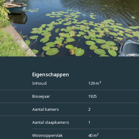
 bestemming, en 
ied West 3.1 – check 
ssioneel beheerd. Er 
e bijdrage is €150,-.

Eigenschappen
3
Inhoud
129 m
Bouwjaar
1925
mogelijk

Aantal kamers
2
Aantal slaapkamers
1
2
Woonoppervlak
40 m