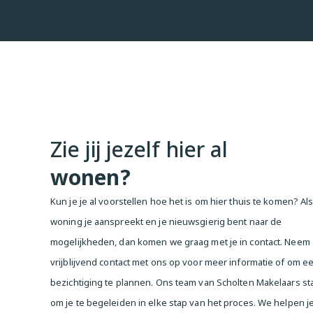
Klinkt dit als jouw nieuwe thuis?

We leiden je graag persoonlijk rond in dit instapklare parel
ons op voor een bezichtiging – voor je het weet woon jij op 
Amsterdam!

-------------------------------------------------------------
-----------------------------------------

Zie jij jezelf hier al
Move-in Ready & Stylish Living on Freehold Land in the He
Looking for a bright, modern, and turn-key apartment in a
wonen?
location? Then this fantastic one-bedroom apartment on the
floor is just what you’ve been searching for. Fully renovate
Kun je je al voorstellen hoe het is om hier thuis te komen? Al
on freehold land – meaning no ground lease to worry about
woning je aanspreekt en je nieuwsgierig bent naar de
Moving in? Just unpack your boxes and start enjoying!

mogelijkheden, dan komen we graag met je in contact. Neem
Luxury, Comfort & Natural Light

vrijblijvend contact met ons op voor meer informatie of om e
In 2021, this apartment underwent a complete renovation wi
bezichtiging te plannen. Ons team van Scholten Makelaars sta
and quality finishes.

om je te begeleiden in elke stap van het proces. We helpen j
The sleek open-plan kitchen features a composite counter