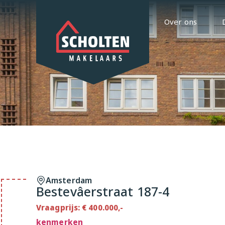
Over ons
Amsterdam
Bestevâerstraat 187-4
Vraagprijs: € 400.000,-
kenmerken