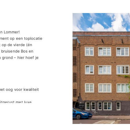
en Lommer!

ment op een toplocatie 
op de vierde (én 
 bruisende Bos en 
grond – hier hoef je 
et oog voor kwaliteit 
tgerust met luxe 
uwd. Dankzij de grote 
de ruime woonkamer. 
ls verwarmen – 