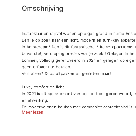
Omschrijving
Instapklaar én stijlvol wonen op eigen grond in hartje Bos 
Ben je op zoek naar een licht, modern en turn-key apparte
in Amsterdam? Dan is dit fantastische 2-kamerappartement 
bovenste!) verdieping precies wat je zoekt! Gelegen in het
Lommer, volledig gerenoveerd in 2021 en gelegen op eigen 
geen erfpacht te betalen. 

Verhuizen? Doos uitpakken en genieten maar!

Luxe, comfort en licht

In 2021 is dit appartement van top tot teen gerenoveerd, m
en afwerking. 

De moderne open keuken met composiet aanrechtblad is ui
Meer lezen
Siemens inbouwapparatuur. 

Ook de badkamer en het separate toilet zijn volledig vernie
raampartijen en dakramen stroomt het daglicht binnen in 
Extra fijn: er is een airco aanwezig die zowel kan koelen a