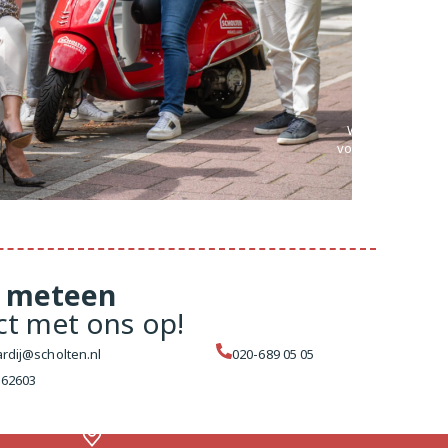
Wij staan
voor je klaar
meteen
ct met ons op!
rdij@scholten.nl
020-689 05 05
162603
ens
terdam West
Makelaar Amsterdam Centrum