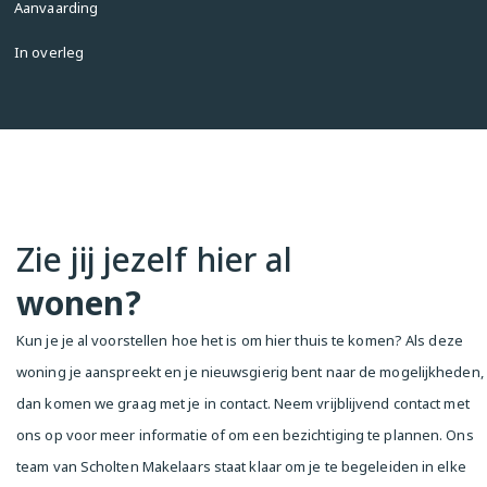
Aanvaarding
- Verwarming en warmwater via cv-ketel (2022);

- Parkeren via vergunningstelsel

In overleg
- Oplevering in overleg.

Grijp deze unieke kans en plan snel een 
bezichtiging!

De verkoopinformatie is met grote zorgvuldigheid 
samengesteld doch voor de juistheid van de inhoud 
kunnen wij niet instaan en er kunnen derhalve geen 
Zie jij jezelf hier al
rechten aan worden ontleend. De inhoud is puur 
informatief en mag niet worden beschouwd als een 
wonen?
aanbod. Daar waar gesproken wordt over inhoud, 
oppervlakten of afmetingen moeten deze worden 
Kun je je al voorstellen hoe het is om hier thuis te komen? Als deze
beschouwd als indicatief en als circa maten. U dient 
woning je aanspreekt en je nieuwsgierig bent naar de mogelijkheden,
als koper zelf onderzoek te verrichten naar zaken 
dan komen we graag met je in contact. Neem vrijblijvend contact met
die voor u van belang zijn. Wij raden u in dat 
verband aan uw eigen NVM-makelaar in te 
ons op voor meer informatie of om een bezichtiging te plannen. Ons
schakelen.

team van Scholten Makelaars staat klaar om je te begeleiden in elke