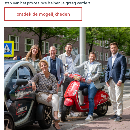
stap van het proces. We helpen je graag verder!
--------

ontdek de mogelijkheden
This charming, bright 3-room corner apartment of 
57m² immediately feels like coming home. The 
beautiful and well-maintained apartment is located 
on the third and also top floor with possibilities for 
a roof terrace! The permit for the rooftopt errace 
has already been granted! This fine apartment is 
located in close vicinity to the Baarsjes and has 
everything you need - and more. With the ground 
lease purchased until 2061 and a perfect location, 
this is an opportunity you do not want to miss!

Layout

Entrance/hallway

Through the common staircase you reach the 
apartment on the third (and top) floor. The hall 
gives access to all rooms. The bright living room is 
located at the front and takes full advantage of the 