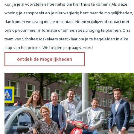
Kun je je al voorstellen hoe het is om hier thuis te komen? Als deze
woning je aanspreekt en je nieuwsgierig bent naar de mogelijkheden,
Attention first-time buyers! Charming 3-room 
apartment with a practical layout and spacious 
dan komen we graag met je in contact. Neem vrijblijvend contact met
balcony in the quiet Bestevaerstraat!

ons op voor meer informatie of om een bezichtiging te plannen. Ons
Please note, the property is exclusively for sale for 
team van Scholten Makelaars staat klaar om je te begeleiden in elke
the purpose of owner-occupation (or parents 
buying for children).

stap van het proces. We helpen je graag verder!
Charming and bright 3-room apartment of approx. 
ontdek de mogelijkheden
48 m² with a spacious balcony of approx. 7 m², 
located in a sought-after location in Bos en 
Lommer.

Attention first-time buyers! This charming and 
practically laid-out 3-room apartment is located on 
the second floor of a characteristic building in the 
quiet Bestevaerstraat. The property features a 
pleasant layout, two bedrooms and a spacious east-
facing balcony. Ideal for owner-occupation and 
perfect for those who wish to live comfortably in a 
central location in Amsterdam.
