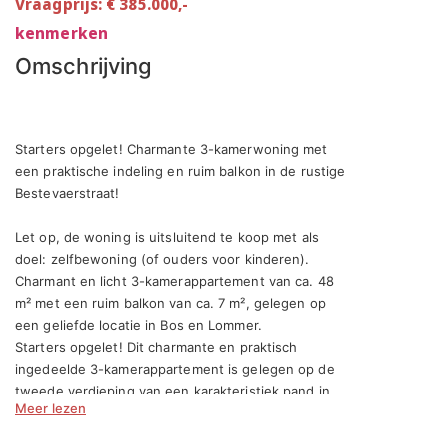
Vraagprijs: € 385.000,-
kenmerken
Omschrijving
Starters opgelet! Charmante 3-kamerwoning met 
een praktische indeling en ruim balkon in de rustige 
Bestevaerstraat!

Let op, de woning is uitsluitend te koop met als 
doel: zelfbewoning (of ouders voor kinderen).

Charmant en licht 3-kamerappartement van ca. 48 
m² met een ruim balkon van ca. 7 m², gelegen op 
een geliefde locatie in Bos en Lommer.

Starters opgelet! Dit charmante en praktisch 
ingedeelde 3-kamerappartement is gelegen op de 
tweede verdieping van een karakteristiek pand in 
Meer lezen
de rustige Bestevaerstraat. De woning beschikt 
over een fijne indeling, twee slaapkamers en een 