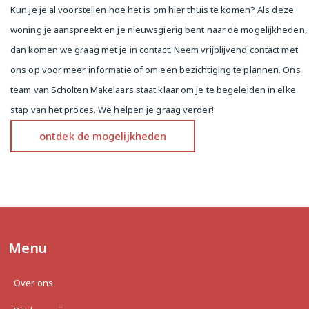
Kun je je al voorstellen hoe het is om hier thuis te komen? Als deze
and a sunny garden. Fully renovated in 2011 and 
woning je aanspreekt en je nieuwsgierig bent naar de mogelijkheden,
well-maintained, the apartment is part of an active, 
professionally managed homeowners’ association 
dan komen we graag met je in contact. Neem vrijblijvend contact met
(VvE). With a spacious bedroom, a stylish open 
ons op voor meer informatie of om een bezichtiging te plannen. Ons
kitchen, and a perpetually bought-off ground lease, 
team van Scholten Makelaars staat klaar om je te begeleiden in elke
this is the perfect spot for anyone looking for a 
comfortable one-bedroom apartment with outdoor 
stap van het proces. We helpen je graag verder!
space, right in the city center!

ontdek de mogelijkheden
Layout

You enter into the bright open kitchen, equipped 
with various built-in appliances including a fridge, 
oven, dishwasher, and five-burner gas stove. Here 
you’ll also find the meter cupboard and stairs 
leading down to the basement level, where the 
spacious bedroom (approx. 15 m²) is located — 
Menu
quiet, comfortable, and overlooking the garden.

Over ons
From the kitchen, you walk into the cozy living 
room with views of both the garden and the kitchen 