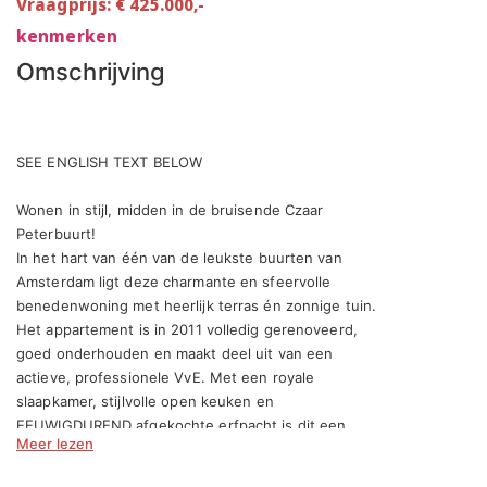
Vraagprijs: € 425.000,-
kenmerken
Omschrijving
SEE ENGLISH TEXT BELOW

Wonen in stijl, midden in de bruisende Czaar 
Peterbuurt!

In het hart van één van de leukste buurten van 
Amsterdam ligt deze charmante en sfeervolle 
benedenwoning met heerlijk terras én zonnige tuin. 
Het appartement is in 2011 volledig gerenoveerd, 
goed onderhouden en maakt deel uit van een 
actieve, professionele VvE. Met een royale 
slaapkamer, stijlvolle open keuken en 
EEUWIGDUREND afgekochte erfpacht is dit een 
Meer lezen
ideale plek voor wie op zoek is naar een 
comfortabel tweekamerappartement met 