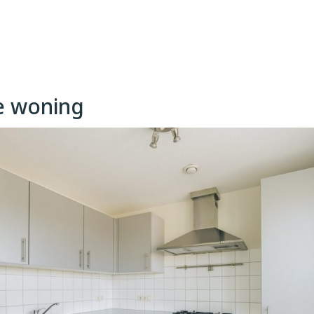
 van de buitenlucht en 
 Amsterdam-West, met 
p loopafstand. 
e woning
den zijn zo gevonden, 
orte fietsafstand 
engen je snel naar het 
 auto ben je binnen 
rde vereniging, 
lijkse servicekosten 
liftonderhoud, 
imtes. Er is een 
r een goed 