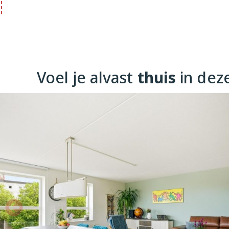
circa 4 m², waar je op elk moment van de dag kunt genieten
het uitzicht.

Ligging en omgeving

De Geuzenkade is een van de meest geliefde adressen in
een fijne mix van rust, groen en stedelijke voorzieningen o
Voel je alvast
thuis
in dez
Supermarkten, speciaalzaken en gezellige horecagelegenhe
terwijl het Erasmuspark, Rembrandtpark en Westerpark op k
liggen. Tram- en busverbindingen in de directe omgeving br
centrum, Station Sloterdijk en Amsterdam Centraal. Met de
enkele minuten op de Ring A10.

Vereniging van Eigenaren

De VvE 'De Admiraliteit' is een actieve en goed georganisee
professioneel beheerd door Munnik VvE Beheer. De maande
bedragen circa € 157,- (woning + berging) en zijn inclusief 
glazenwasser en schoonmaak van de gemeenschappelijke ru
meerjarenonderhoudsplan (MJOP) aanwezig, wat zorgt voo
onderhouden complex.
