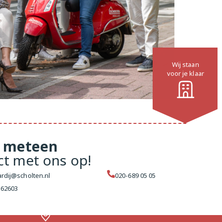
Wij staan
voor je klaar
meteen
ct met ons op!
rdij@scholten.nl
020-689 05 05
162603
ens
terdam West
Makelaar Amsterdam Centrum