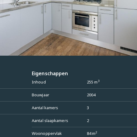
ezichtiging en ontdek 
Eigenschappen
nclusief liftonderhoud, 
3
Inhoud
255 m
Bouwjaar
2004
Aantal kamers
3
 kunnen geen rechten 
Aantal slaapkamers
2
n indicatief. Kopers 
doen en geadviseerd 
2
Woonoppervlak
84 m