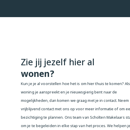
----------------

Geuzenkade 97-C, Amsterdam

Living by the water in Amsterdam-West, this bright and spa
of approximately 84 m² on the Geuzenkade offers exactly th
unique corner position, the property benefits from an abund
throughout the day, while the living room enjoys unobstruc
Zie jij jezelf hier al
picturesque Geuzenkade. Comfortable, well laid out and sit
redeemed leasehold land, this is a home that combines co
wonen?
location.

Kun je je al voorstellen hoe het is om hier thuis te komen? Al
The property

woning je aanspreekt en je nieuwsgierig bent naar de
Upon entering, you are welcomed by a generous living room
mogelijkheden, dan komen we graag met je in contact. Neem
wonderfully light thanks to the additional windows of the co
ample space for both a seating area and a dining area. The
vrijblijvend contact met ons op voor meer informatie of om e
connects seamlessly to the living room and forms the hear
bezichtiging te plannen. Ons team van Scholten Makelaars sta
well-proportioned bedrooms are ideally suited as a master 
om je te begeleiden in elke stap van het proces. We helpen j
room, guest room, or home office. The bathroom features 