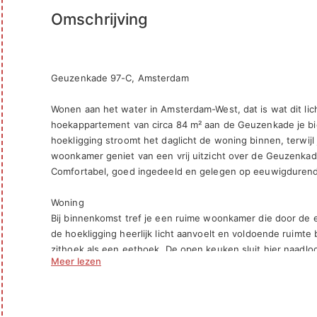
Omschrijving
Geuzenkade 97-C, Amsterdam

Wonen aan het water in Amsterdam-West, dat is wat dit lich
hoekappartement van circa 84 m² aan de Geuzenkade je bie
hoekligging stroomt het daglicht de woning binnen, terwijl j
woonkamer geniet van een vrij uitzicht over de Geuzenkade
Comfortabel, goed ingedeeld en gelegen op eeuwigdurend 
Woning

Bij binnenkomst tref je een ruime woonkamer die door de ex
de hoekligging heerlijk licht aanvoelt en voldoende ruimte 
zithoek als een eethoek. De open keuken sluit hier naadlo
Meer lezen
kloppende hart van de woning. De twee goed bemeten slaa
uitstekend als hoofd- of kinderslaapkamer, logeerkamer of 
badkamer is voorzien van een douche, ligbad en wastafel; e
zorgt voor extra comfort. Vanuit de woning heb je toegang