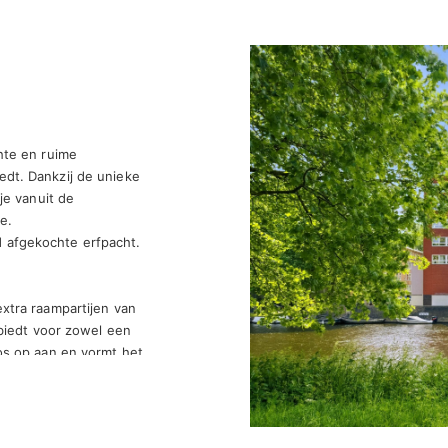
te en ruime 
dt. Dankzij de unieke 
e vanuit de 
. 

afgekochte erfpacht.

tra raampartijen van 
biedt voor zowel een 
os op aan en vormt het 
pkamers lenen zich 
thuiswerkplek. De 
en separaat toilet 
 tot twee balkons van 