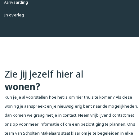
Aanvaarding
Voorrangsregeling voor sociale huurders van Ymere 
is van toepassing.

In overleg
Ymere verkoopt de woning "as is where is", wij 
adviseren de koper om voor ondertekening van de 
koopakte een bouwkundig onderzoek te laten 
uitvoeren.

Projectnotaris

Lubbers & Dijk Notarissen

Zie jij jezelf hier al
--------------------------------------------------

wonen?
Ymere is selling

Kun je je al voorstellen hoe het is om hier thuis te komen? Als deze
Looking for a 58 m² starter home with a lovely 
woning je aanspreekt en je nieuwsgierig bent naar de mogelijkheden,
balcony? Then this renovation property in Bos & 
dan komen we graag met je in contact. Neem vrijblijvend contact met
Lommer, Landlust neighborhood, is exactly what 
you are looking for!

ons op voor meer informatie of om een bezichtiging te plannen. Ons
Please note: the property is offered for sale 
team van Scholten Makelaars staat klaar om je te begeleiden in elke
exclusively for owner-occupation (or parents 