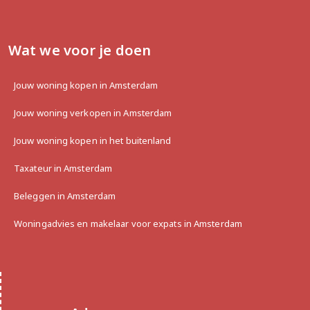
the fourth floor.

Electricity

Wat we voor je doen
The fuse box is equipped with 3 groups and a 
residual current device (RCD).

Jouw woning kopen in Amsterdam
Heating

Jouw woning verkopen in Amsterdam
Heating is provided by an Intergas boiler (year of 
construction 2014).

Jouw woning kopen in het buitenland
Hot water

Taxateur in Amsterdam
Hot water is supplied by the aforementioned 
Beleggen in Amsterdam
central heating boiler.

Woningadvies en makelaar voor expats in Amsterdam
Year of construction

The year of construction of the building is 
approximately 1931.

Energy label

This property has energy label F.
