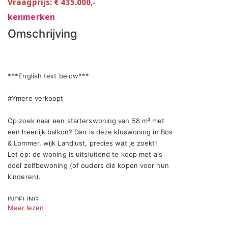
Vraagprijs: € 435.000,-
kenmerken
Omschrijving
***English text below***

#Ymere verkoopt

Op zoek naar een starterswoning van 58 m² met 
een heerlijk balkon? Dan is deze kluswoning in Bos 
& Lommer, wijk Landlust, precies wat je zoekt! 

Let op: de woning is uitsluitend te koop met als 
doel zelfbewoning (of ouders die kopen voor hun 
kinderen).

INDELING

Meer lezen
Entree/hal
