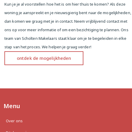
Kun je je al voorstellen hoe het is om hier thuis te komen? Als deze
- Lamelparketvloer voorzien van isolerende 
woning je aanspreekt en je nieuwsgierig bent naar de mogelijkheden,
fermacell.

- Afgesloten fietsenberging aanwezig;

dan komen we graag met je in contact. Neem vrijblijvend contact met
- Gezonde VvE, professioneel beheerd door 
ons op voor meer informatie of om een bezichtiging te plannen. Ons
Stedeplan (opstalverzekering, MJOP, reservefonds, 
team van Scholten Makelaars staat klaar om je te begeleiden in elke
KVK inschrijving en notulen aanwezig);

- Buitenzijde appartementencomplex voorzijde 
stap van het proces. We helpen je graag verder!
geschilderd in 2019 en de achterzijde in 2023;

ontdek de mogelijkheden
- VvE bijdrage: €116,15,- per maand, 

- Verwarming middels Nefit Profile NXT cv-ketel (bj. 
2015)

- Parkeren via vergunningstelsel

- Oplevering in overleg

Mis deze unieke kans niet en maak snel een 
afspraak voor een bezichtiging!

Menu
De verkoopinformatie is met grote zorgvuldigheid 
Over ons
samengesteld doch voor de juistheid van de inhoud 
kunnen wij niet instaan en er kunnen derhalve geen 