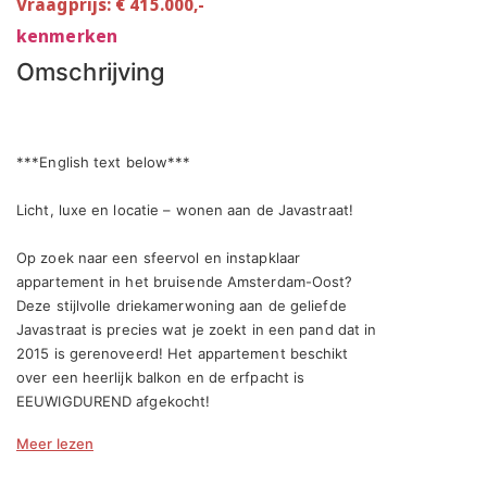
Vraagprijs: € 415.000,-
kenmerken
Omschrijving
***English text below***

Licht, luxe en locatie – wonen aan de Javastraat!

Op zoek naar een sfeervol en instapklaar 
appartement in het bruisende Amsterdam-Oost? 
Deze stijlvolle driekamerwoning aan de geliefde 
Javastraat is precies wat je zoekt in een pand dat in 
2015 is gerenoveerd! Het appartement beschikt 
over een heerlijk balkon en de erfpacht is 
EEUWIGDUREND afgekocht!

Meer lezen
Indeling:

Welkom op de derde verdieping, waar dit stijlvol 