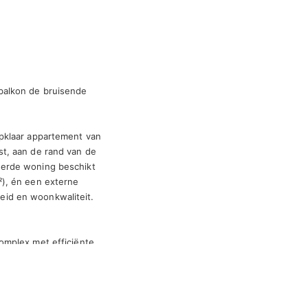
alkon de bruisende 
pklaar appartement van 
t, aan de rand van de 
erde woning beschikt 
), én een externe 
id en woonkwaliteit.

omplex met efficiënte 
er met open keuken, 
werking. Elke 
oordacht ontwerp 