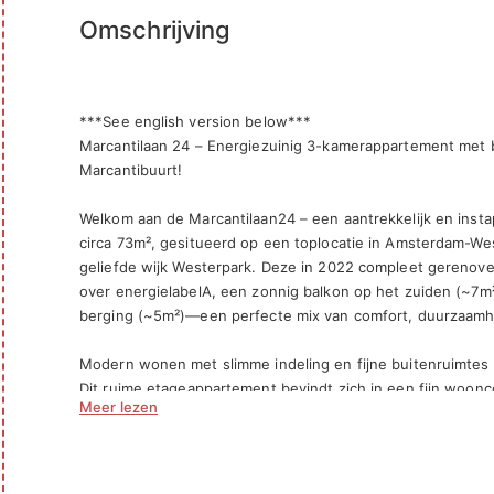
Omschrijving
***See english version below***

Marcantilaan 24 – Energiezuinig 3-kamerappartement met b
Marcantibuurt!

Welkom aan de Marcantilaan24 – een aantrekkelijk en insta
circa 73m², gesitueerd op een toplocatie in Amsterdam-Wes
geliefde wijk Westerpark. Deze in 2022 compleet gerenove
over energielabelA, een zonnig balkon op het zuiden (~7m²
berging (~5m²)—een perfecte mix van comfort, duurzaamhe
Modern wonen met slimme indeling en fijne buitenruimtes

Dit ruime etageappartement bevindt zich in een fijn woonc
Meer lezen
indeling en veel lichtinval. Je treft er een lichte woonkam
twee slaapkamers en een fijne badkamer met eigentijdse af
vierkante meter is functioneel benut—een resultaat van d
tijdens de renovatie.
