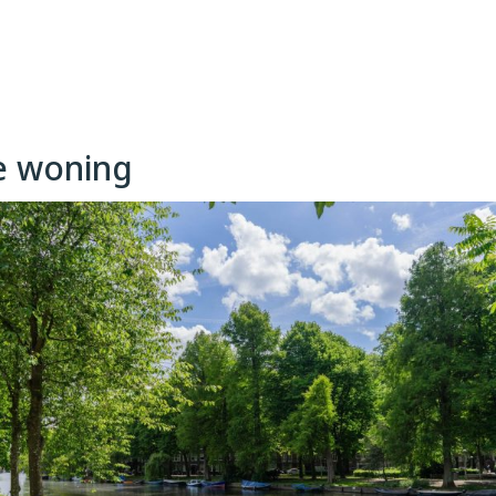
rs elkaar ontmoeten. 
zinnen of kinderen van 
vriendelijke 
e woning
 geschikt voor fietsen, 
oene zone van 
De Hallen en Bos & 
tuur en stadsleven. De 
n, en is uitstekend 
s in het centrum of op 
 verrijst het nieuwe 
ert het voormalige 
dvriendelijke woonwijk 