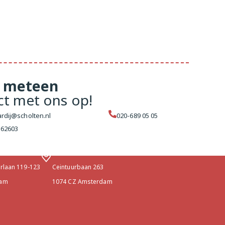
Wij staan
voor je klaar
meteen
ct met ons op!
rdij@scholten.nl
020-689 05 05
162603
ens
terdam West
Makelaar Amsterdam Centrum
erlaan 119-123
Ceintuurbaan 263
dam
1074 CZ Amsterdam