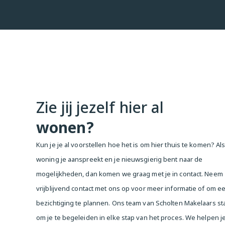
— een groene, toegankelijke woonwijk met tal van voorzien
aantrekkingskracht

Kortom:

Zoek jij een licht, energiezuinig appartement met gemeensc
buitenruimtes (tuin & speeltuin) op een toplocatie met toe
Amsterdam-West? Neem dan snel contact op voor een bezic
Deze informatie is door ons met de nodige zorgvuldigheid 
Zie jij jezelf hier al
Onzerzijds wordt echter geen enkele aansprakelijkheid aan
onvolledigheid, onjuistheid of anderszins, dan wel de gevo
wonen?
Alle opgegeven maten en oppervlakten zijn indicatief. Koper
onderzoeksplicht naar alle zaken die voor hem of haar van b
Kun je je al voorstellen hoe het is om hier thuis te komen? Al
betrekking tot deze woning is de makelaar adviseur van ver
woning je aanspreekt en je nieuwsgierig bent naar de
Wij adviseren u een deskundige (NVM-)makelaar in te schak
mogelijkheden, dan komen we graag met je in contact. Neem
bij het aankoopproces. Indien u specifieke wensen heeft o
adviseren wij u deze tijdig kenbaar te maken aan uw aanko
vrijblijvend contact met ons op voor meer informatie of om e
hiernaar zelfstandig onderzoek te (laten) doen. Indien u g
bezichtiging te plannen. Ons team van Scholten Makelaars sta
vertegenwoordiger inschakelt, acht u zich volgens de we
om je te begeleiden in elke stap van het proces. We helpen j
alle zaken die van belang zijn te kunnen overzien.
