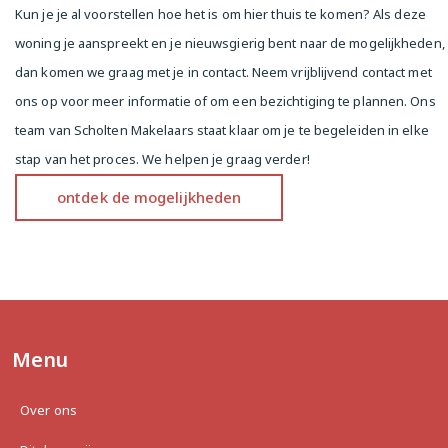
Kun je je al voorstellen hoe het is om hier thuis te komen? Als deze
The kitchen is located at the heart of the home and 
woning je aanspreekt en je nieuwsgierig bent naar de mogelijkheden,
is equipped with a sleek, modern design. From 
here, you step into the spacious, bright living room 
dan komen we graag met je in contact. Neem vrijblijvend contact met
that opens onto the sunny balcony. Thanks to the 
ons op voor meer informatie of om een bezichtiging te plannen. Ons
large windows and sheltered balcony, you'll enjoy 
team van Scholten Makelaars staat klaar om je te begeleiden in elke
plenty of natural light and a pleasant atmosphere.

stap van het proces. We helpen je graag verder!
At the front of the apartment are two bedrooms, 
ontdek de mogelijkheden
both overlooking the well-kept communal garden — 
a green oasis in the middle of the city. The 
bathroom features a walk-in shower and double 
sink. Connections for both a washing machine and 
dryer are in a separate closet. There's also a 
separate toilet and practical storage space in the 
form of two built-in closets in the hallway. A 
convenient storage room is located on the ground 
Menu
floor.

Over ons
The Neighborhood

This apartment is located in the lively and popular 