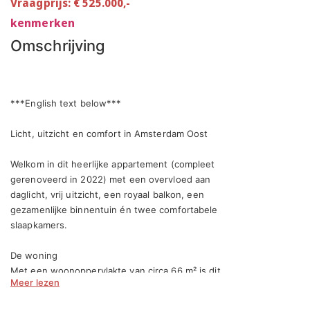
Vraagprijs: € 525.000,-
kenmerken
Omschrijving
***English text below***

Licht, uitzicht en comfort in Amsterdam Oost

Welkom in dit heerlijke appartement (compleet 
gerenoveerd in 2022) met een overvloed aan 
daglicht, vrij uitzicht, een royaal balkon, een 
gezamenlijke binnentuin én twee comfortabele 
slaapkamers.

De woning

Met een woonoppervlakte van circa 66 m² is dit 
Meer lezen
appartement slim ingedeeld en maakt het deel uit 
van een goed onderhouden complex. Via het 