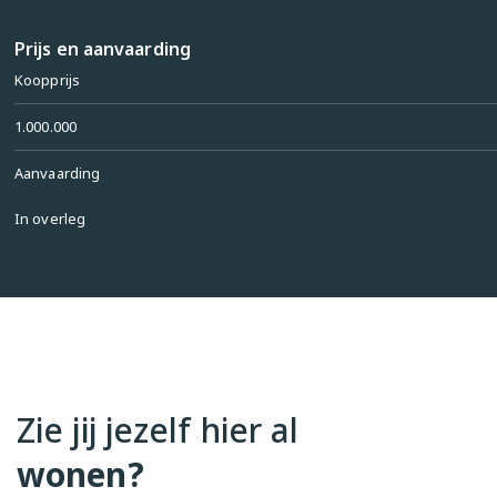
Let op sommige foto's zijn gestaged

Prijs en aanvaarding
Een comfortabel en licht appartement op een 
Koopprijs
prachtige locatie aan het water – ideaal voor wie 
ruim en centraal wil wonen in Amsterdam.
1.000.000
Aanvaarding
In overleg
Zie jij jezelf hier al
wonen?