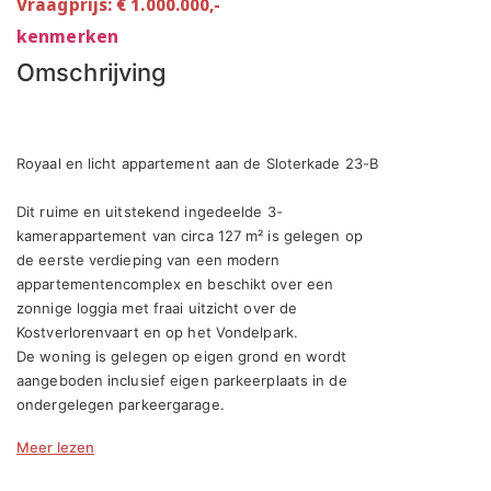
Vraagprijs: € 1.000.000,-
kenmerken
Omschrijving
Royaal en licht appartement aan de Sloterkade 23-B

Dit ruime en uitstekend ingedeelde 3-
kamerappartement van circa 127 m² is gelegen op 
de eerste verdieping van een modern 
appartementencomplex en beschikt over een 
zonnige loggia met fraai uitzicht over de 
Kostverlorenvaart en op het Vondelpark. 

De woning is gelegen op eigen grond en wordt 
aangeboden inclusief eigen parkeerplaats in de 
ondergelegen parkeergarage.

Meer lezen
Indeling

Via de statige entree op de begane grond bereik je 