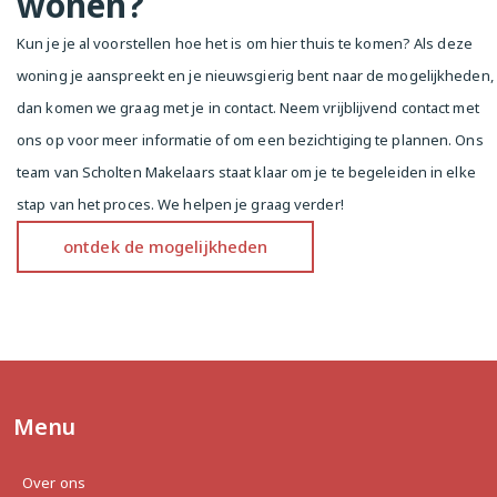
wonen?
die voor u van belang zijn. Wij raden u in dat 
verband aan uw eigen NVM-makelaar in te 
Kun je je al voorstellen hoe het is om hier thuis te komen? Als deze
schakelen.

woning je aanspreekt en je nieuwsgierig bent naar de mogelijkheden,
______________________________________________________
dan komen we graag met je in contact. Neem vrijblijvend contact met
______

ons op voor meer informatie of om een bezichtiging te plannen. Ons
team van Scholten Makelaars staat klaar om je te begeleiden in elke
***English text***

stap van het proces. We helpen je graag verder!
Van Reigersbergenstraat 57 II – Amsterdam

ontdek de mogelijkheden
In the beloved and characterful Frederik 
Hendrikbuurt, we offer this charming apartment 
located on the second floor of a well-maintained 
monumental building dating from around 1900. The 
neighborhood is known for its atmospheric streets, 
excellent accessibility, and central location—within 
walking distance of the Jordaan, Westerpark, and 
the vibrant city center of Amsterdam.

Menu
Surroundings

Over ons
In recent years, Frederik Hendrikbuurt has become 