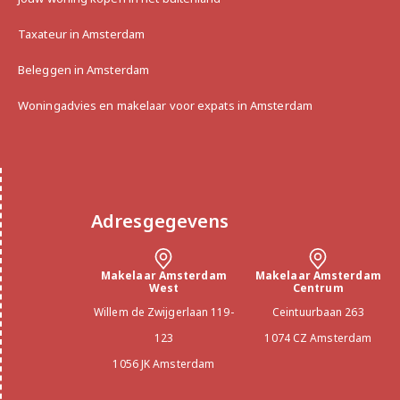
Living Room

Taxateur in Amsterdam
At the rear is the bright living room, offering ample 
space for a comfortable sitting area and dining 
Beleggen in Amsterdam
table.

Woningadvies en makelaar voor expats in Amsterdam
Kitchen

The semi-open kitchen, also located at the rear, 
includes a connection for a washing machine and is 
fitted with a neat kitchen unit.

Adresgegevens
Bedroom

At the front is the spacious bedroom of 
approximately 14 m².

Makelaar Amsterdam
Makelaar Amsterdam
West
Centrum
Bathroom

Willem de Zwijgerlaan 119-
Ceintuurbaan 263
The tidy bathroom features a shower, toilet, and 
123
1074 CZ Amsterdam
sink.

1056 JK Amsterdam
Key Features
