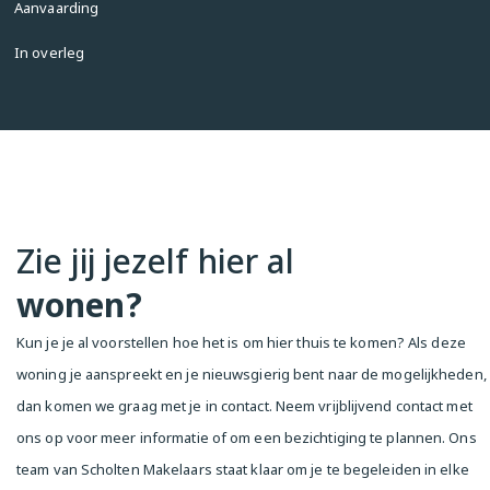
Aanvaarding
With Van Woustraat as a shopping street, you have 
In overleg
all the necessary amenities within reach. The 
nearest Albert Heijn supermarket is only 350 
meters away, and numerous specialty shops are 
within walking distance. The bustling Albert Cuyp 
Market and other hotspots of De Pijp are also easily 
accessible on foot.

Details:

Zie jij jezelf hier al
-46m² living space (measured according to 
NEN2580)

wonen?
-Centrally located on a shopping street, within 
walking distance of all amenities

Kun je je al voorstellen hoe het is om hier thuis te komen? Als deze
-Current leasehold period runs until December 31, 
woning je aanspreekt en je nieuwsgierig bent naar de mogelijkheden,
2045, with an annual ground rent of €403.56

dan komen we graag met je in contact. Neem vrijblijvend contact met
-Service costs are approximately €75 per month

-Small, self-managed homeowners’ association 
ons op voor meer informatie of om een bezichtiging te plannen. Ons
(VvE)

team van Scholten Makelaars staat klaar om je te begeleiden in elke
-Transfer in consultation
