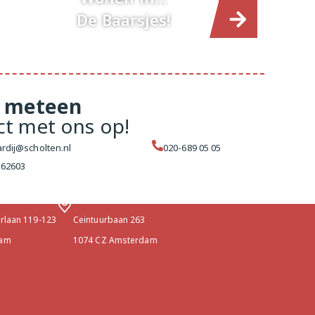
De Baarsjes!
meteen
ct met ons op!
rdij@scholten.nl
020-689 05 05
162603
ens
terdam West
Makelaar Amsterdam Centrum
erlaan 119-123
Ceintuurbaan 263
dam
1074 CZ Amsterdam