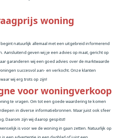
aagprijs woning
 begint natuurlijk allemaal met een uitgebreid informerend
Aansluitend geven wij je een advies op maat, gericht op
elaar garanderen wij een goed advies over de marktwaarde
woningen succesvol aan- en verkocht.
Onze klanten
ar wij erg trots op zijn!
agne voor woningverkoop
woning te vragen. Om tot een goede waardering te komen
rdiepen in diverse informatiebronnen. Maar juist ook sfeer
. Daarom zijn wij daarop gespitst!
wenselijk is voor we de woning in gaan zetten. Natuurlijk op
is een advertentie in een dagblad of juist een