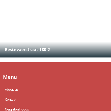
Bestevaerstraat 180-2
€ 400.000,-
2
48 m
3
←
1
2
3
4
5
→
Menu
About us
Contact
Neighborhoods