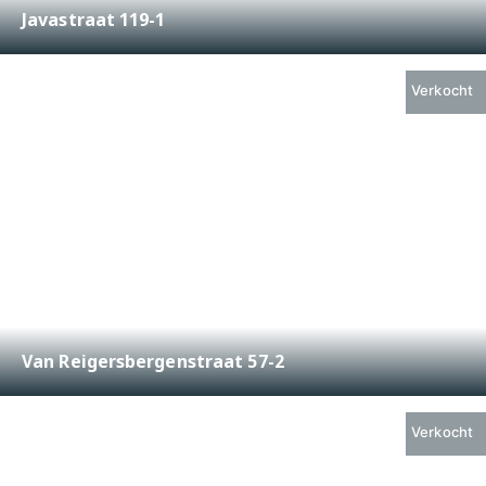
Javastraat 119-1
€ 395.000,-
2
44 m
2
Verkocht
Van Reigersbergenstraat 57-2
€ 375.000,-
2
43 m
2
Verkocht