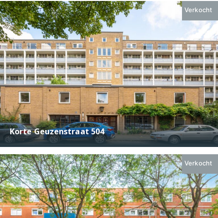
2
74 m
3
Verkocht
Korte Geuzenstraat 504
€ 299.000,-
2
31 m
2
Verkocht