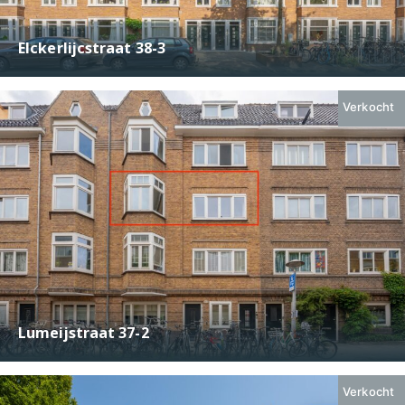
Elckerlijcstraat 38-3
€ 525.000,-
2
68 m
4
Verkocht
Lumeijstraat 37-2
€ 600.000,-
2
75 m
3
Verkocht