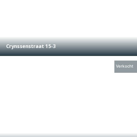
Crynssenstraat 15-3
€ 390.000,-
2
49 m
3
Verkocht