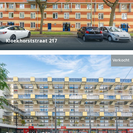
Kloekhorststraat 217
€ 250.000,-
2
43 m
2
Verkocht