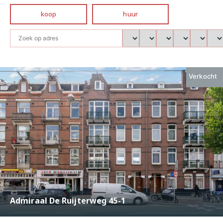
koop
huur
Verkocht
Admiraal De Ruijterweg 45-1
€ 685.000,-