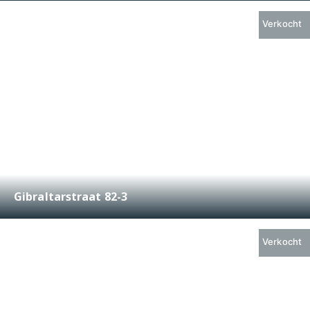
2
55 m
2
Verkocht
Gibraltarstraat 82-3
€ 400.000,-
2
57 m
2
Verkocht