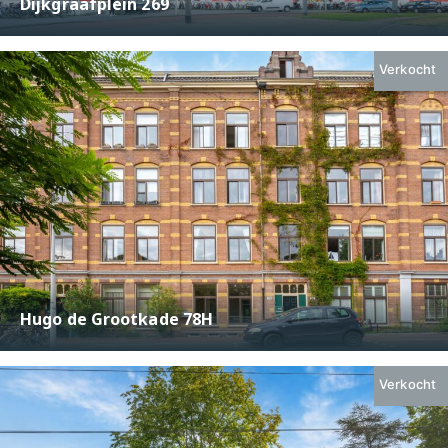
Dijkgraafplein 269
€ 390.000,-
2
98 m
4
Verkocht
Hugo de Grootkade 78H
€ 475.000,-
2
53 m
2
Verkocht