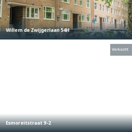
Willem de Zwijgerlaan 54H
€ 375.000,-
2
40 m
2
Verkocht
Esmoreitstraat 9-2
€ 425.000,-