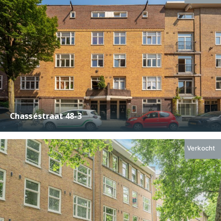
Chasséstraat 48-3
€ 925.000,-
2
149 m
6
Verkocht