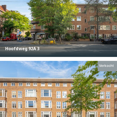
Hoofdweg 92A 3
€ 395.000,-
2
47 m
2
Verkocht